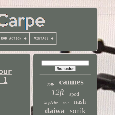
ROD ACTION
VINTAGE
our
 1
cannes
35lb
12ft
spod
nash
la pêche
noir
daiwa
sonik