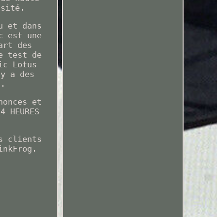
nsité.
u et dans
c est une
art des
e test de
ic Lotus
 y a des
s.
nonces et
24 HEURES
s clients
inkFrog.