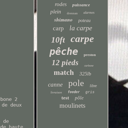
rodes
puissance
plein
alarmes
drennan
shimano
poteau
la carpe
carp
carpe
10ft
pêche
preston
12 pieds
carbone
match
325lb
pole
canne
libre
gris
feeder
livraison
test
pôle
rbone 2
moulinets
 de deux
e de
 de haute