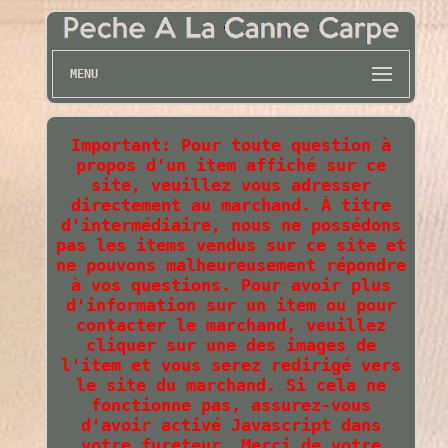
MENU
Important: Pour toute question à
propos d'un item affiché sur ce
site, veuillez vous adresser
directement au marchand. À titre
d'intermédiaire, nous ne possédons
pas les items vendus sur ce site et
ne pouvons malheureusement répondre
à vos questions. Pour avoir plus
d'information sur un item ou pour
contacter le marchand, veuillez
cliquer sur une des images de
l'item et vous serez redirigé vers
le site du marchand. Si cela ne
fonctionne pas, assurez-vous
d'avoir activé Javascript dans
votre fureteur. Merci de votre