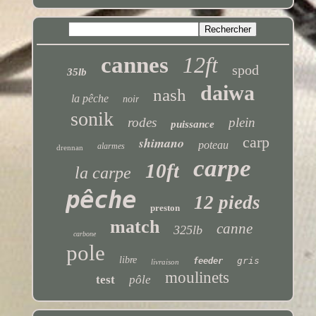
cannes
12ft
spod
35lb
daiwa
nash
la pêche
noir
sonik
rodes
plein
puissance
carp
shimano
poteau
alarmes
drennan
carpe
10ft
la carpe
pêche
12 pieds
preston
match
canne
325lb
carbone
pole
libre
gris
feeder
livraison
moulinets
test
pôle