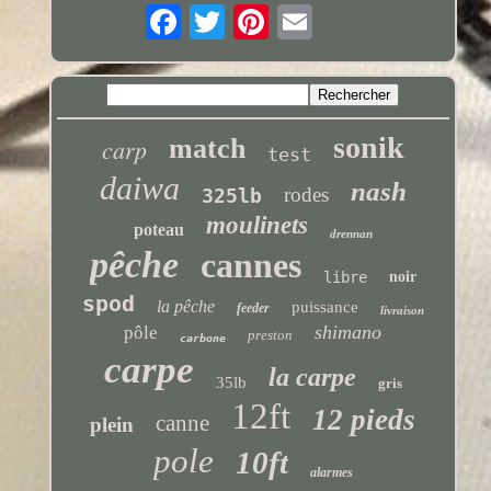
sonik
carp
match
test
daiwa
nash
rodes
325lb
moulinets
poteau
drennan
pêche
cannes
libre
noir
spod
la pêche
puissance
feeder
livraison
shimano
pôle
preston
carbone
carpe
la carpe
35lb
gris
12ft
12 pieds
canne
plein
pole
10ft
alarmes