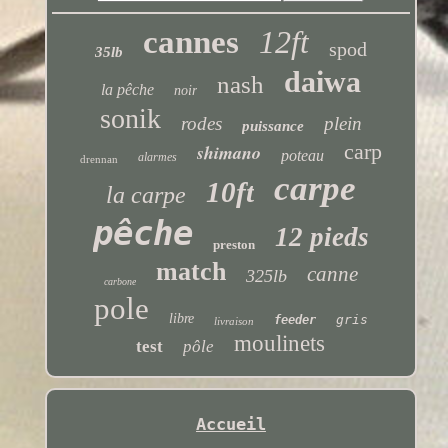
cannes
12ft
spod
35lb
daiwa
nash
la pêche
noir
sonik
rodes
plein
puissance
carp
shimano
poteau
alarmes
drennan
carpe
10ft
la carpe
pêche
12 pieds
preston
match
canne
325lb
carbone
pole
libre
gris
feeder
livraison
moulinets
test
pôle
Accueil