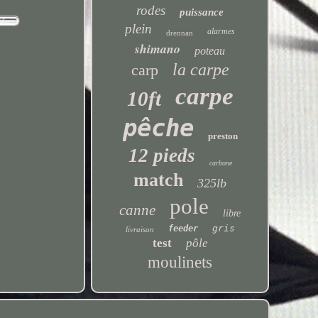
rodes
puissance
plein
alarmes
drennan
shimano
poteau
la carpe
carp
carpe
10ft
pêche
preston
12 pieds
carbone
match
325lb
pole
canne
libre
gris
feeder
livraison
test
pôle
moulinets