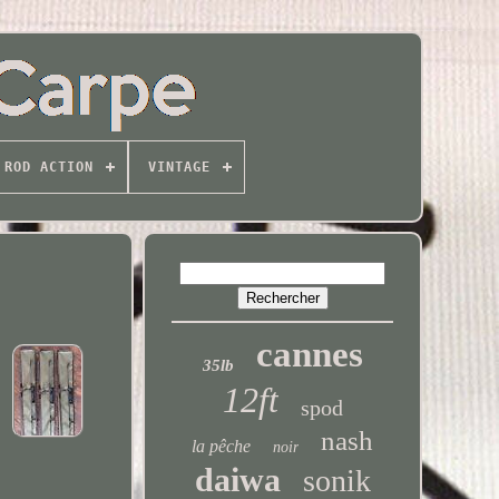
ROD ACTION
VINTAGE
cannes
35lb
12ft
spod
nash
la pêche
noir
daiwa
sonik