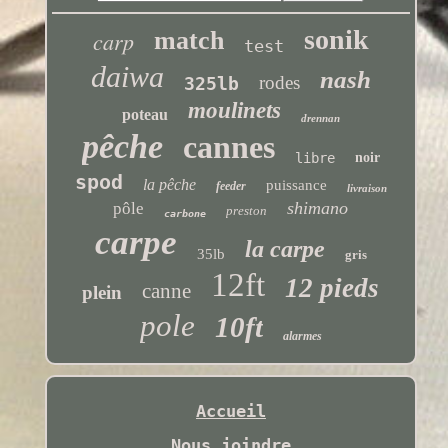
sonik
carp
match
test
daiwa
nash
rodes
325lb
moulinets
poteau
drennan
pêche
cannes
libre
noir
spod
la pêche
puissance
feeder
livraison
shimano
pôle
preston
carbone
carpe
la carpe
35lb
gris
12ft
12 pieds
canne
plein
pole
10ft
alarmes
Accueil
Nous joindre