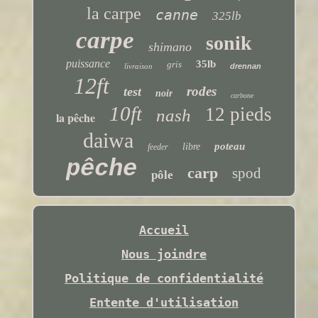
la carpe
canne
325lb
carpe
sonik
shimano
puissance
35lb
gris
livraison
drennan
12ft
rodes
test
noir
carbone
10ft
12 pieds
nash
la pêche
daiwa
poteau
libre
feeder
pêche
carp
spod
pôle
Accueil
Nous joindre
Politique de confidentialité
Entente d'utilisation