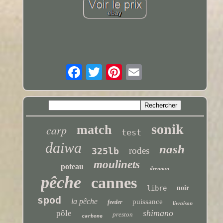
sonik
carp
match
test
daiwa
nash
rodes
325lb
moulinets
poteau
drennan
pêche
cannes
libre
noir
spod
la pêche
puissance
feeder
livraison
shimano
pôle
preston
carbone