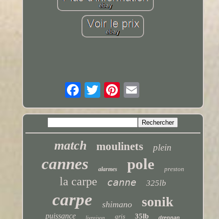
match
moulinets
plein
cannes
pole
preston
alarmes
la carpe
canne
325lb
carpe
sonik
shimano
puissance
35lb
gris
livraison
drennan