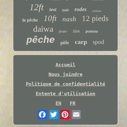
12ft
rodes
test
noir
carbone
10ft
12 pieds
nash
la pêche
daiwa
poteau
libre
feeder
pêche
carp
spod
pôle
Accueil
Nous joindre
Politique de confidentialité
Entente d'utilisation
EN
FR