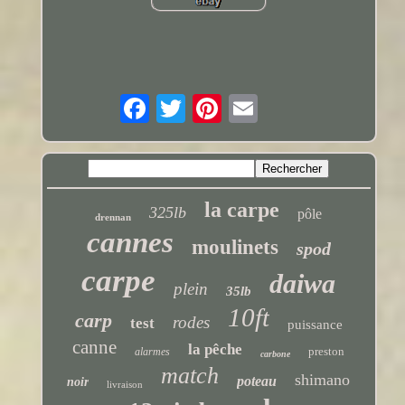
la carpe
325lb
pôle
drennan
cannes
moulinets
spod
carpe
daiwa
plein
35lb
10ft
carp
rodes
test
puissance
canne
la pêche
preston
alarmes
carbone
match
shimano
poteau
noir
livraison