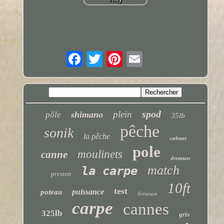
spod
plein
shimano
pôle
35lb
pêche
sonik
la pêche
carbone
pole
moulinets
canne
drennan
match
la carpe
preston
10ft
test
puissance
poteau
livraison
carpe
cannes
325lb
gris