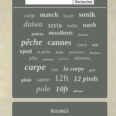
sonik
carp
match
test
daiwa
nash
rodes
325lb
moulinets
poteau
drennan
pêche
cannes
libre
noir
spod
la pêche
puissance
feeder
livraison
shimano
pôle
preston
carbone
carpe
la carpe
35lb
gris
12ft
12 pieds
canne
plein
pole
10ft
alarmes
Accueil