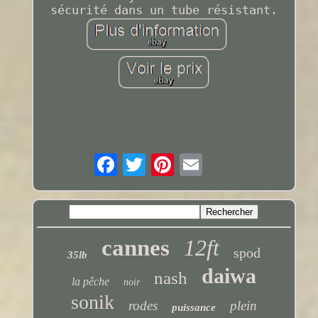
sécurité dans un tube résistant.
cannes
12ft
spod
35lb
daiwa
nash
la pêche
noir
sonik
rodes
plein
puissance