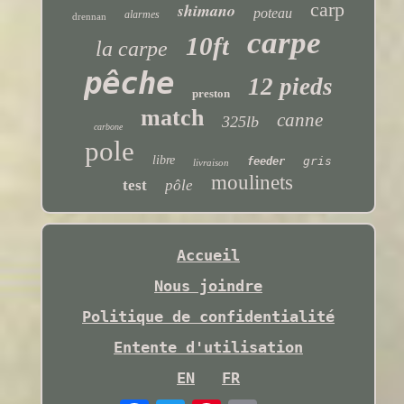
carp
shimano
poteau
alarmes
drennan
carpe
10ft
la carpe
pêche
12 pieds
preston
match
canne
325lb
carbone
pole
libre
gris
feeder
livraison
moulinets
test
pôle
Accueil
Nous joindre
Politique de confidentialité
Entente d'utilisation
EN
FR