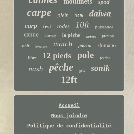
moulinets
spod
carpe
daiwa
plein
35lb
10ft
carp
rodes
test
puissance
canne
la pêche
preston
alarmes
carbone
match
shimano
poteau
noir
livraison
pole
12 pieds
libre
feeder
pêche
sonik
nash
gris
12ft
Accueil
Nous joindre
Politique de confidentialité