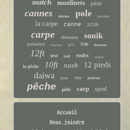
match
moulinets
plein
cannes
pole
preston
alarmes
la carpe
canne
325lb
carpe
sonik
shimano
puissance
35lb
gris
livraison
drennan
12ft
rodes
test
noir
carbone
10ft
12 pieds
nash
la pêche
daiwa
poteau
libre
feeder
pêche
carp
spod
pôle
Accueil
Nous joindre