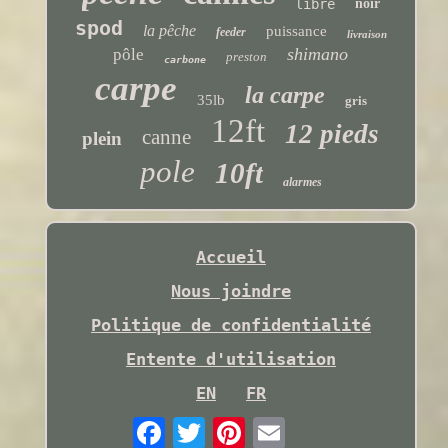
libre
noir
spod
la pêche
puissance
feeder
livraison
shimano
pôle
preston
carbone
carpe
la carpe
35lb
gris
12ft
12 pieds
canne
plein
pole
10ft
alarmes
Accueil
Nous joindre
Politique de confidentialité
Entente d'utilisation
EN
FR