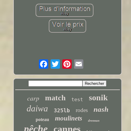
sonik
carp
match
test
daiwa
nash
rodes
325lb
moulinets
poteau
drennan
pêche
cannes