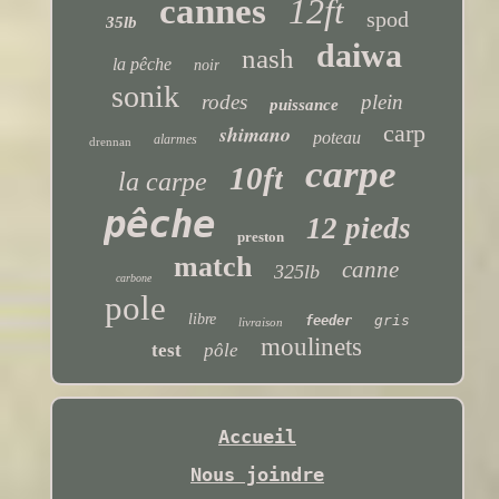
cannes
12ft
spod
35lb
daiwa
nash
la pêche
noir
sonik
rodes
plein
puissance
carp
shimano
poteau
alarmes
drennan
carpe
10ft
la carpe
pêche
12 pieds
preston
match
canne
325lb
carbone
pole
libre
gris
feeder
livraison
moulinets
test
pôle
Accueil
Nous joindre