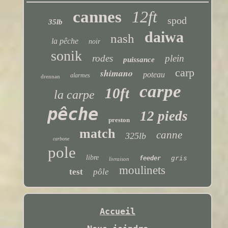
cannes
12ft
spod
35lb
daiwa
nash
la pêche
noir
sonik
rodes
plein
puissance
carp
shimano
poteau
alarmes
drennan
carpe
10ft
la carpe
pêche
12 pieds
preston
match
canne
325lb
carbone
pole
libre
gris
feeder
livraison
moulinets
test
pôle
Accueil