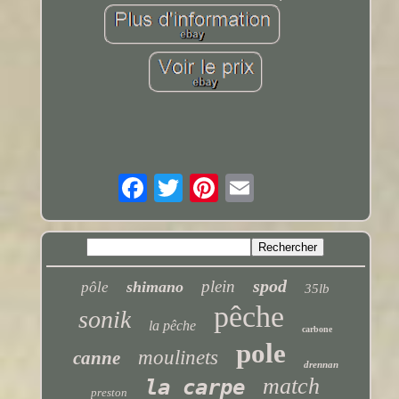
spod
plein
shimano
pôle
35lb
pêche
sonik
la pêche
carbone
pole
moulinets
canne
drennan
match
la carpe
preston