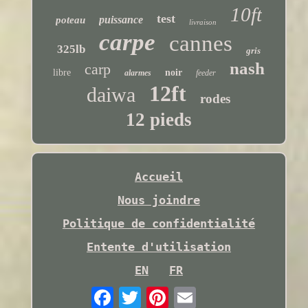
10ft
test
puissance
poteau
livraison
carpe
cannes
325lb
gris
nash
carp
libre
noir
alarmes
feeder
12ft
daiwa
rodes
12 pieds
Accueil
Nous joindre
Politique de confidentialité
Entente d'utilisation
EN
FR