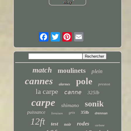
match
moulinets
plein
cannes
pole
preston
alarmes
la carpe
canne
325lb
carpe
sonik
shimano
puissance
35lb
gris
livraison
drennan
12ft
rodes
test
noir
carbone