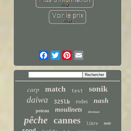
sonik
carp
match
test
daiwa
nash
rodes
325lb
moulinets
poteau
drennan
pêche
cannes
libre
noir
spod