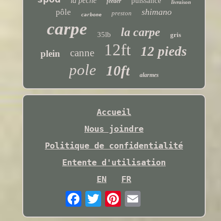
la pêche
puissance
feeder
livraison
shimano
pôle
preston
carbone
carpe
la carpe
35lb
gris
12ft
12 pieds
canne
plein
pole
10ft
alarmes
Accueil
Nous joindre
Politique de confidentialité
Entente d'utilisation
EN
FR