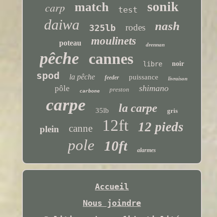
sonik
carp
match
test
daiwa
nash
rodes
325lb
moulinets
poteau
drennan
pêche
cannes
libre
noir
spod
la pêche
puissance
feeder
livraison
shimano
pôle
preston
carbone
carpe
la carpe
35lb
gris
12ft
12 pieds
canne
plein
pole
10ft
alarmes
Accueil
Nous joindre