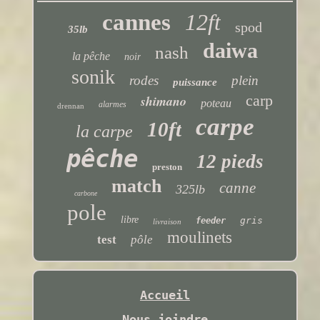
cannes
12ft
spod
35lb
daiwa
nash
la pêche
noir
sonik
rodes
plein
puissance
carp
shimano
poteau
alarmes
drennan
carpe
10ft
la carpe
pêche
12 pieds
preston
match
canne
325lb
carbone
pole
libre
gris
feeder
livraison
moulinets
test
pôle
Accueil
Nous joindre