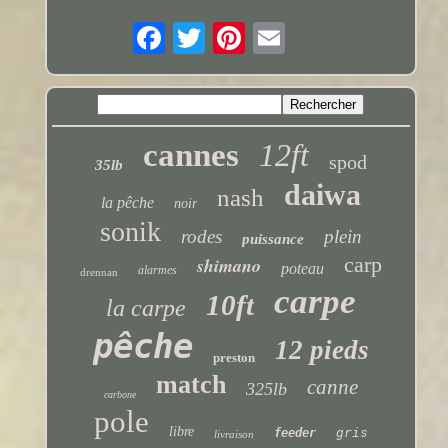
cannes
12ft
spod
35lb
daiwa
nash
la pêche
noir
sonik
rodes
plein
puissance
carp
shimano
poteau
alarmes
drennan
carpe
10ft
la carpe
pêche
12 pieds
preston
match
canne
325lb
carbone
pole
libre
gris
feeder
livraison