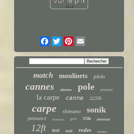
match
moulinets
plein
cannes
pole
preston
alarmes
la carpe
canne
325lb
carpe
sonik
shimano
puissance
35lb
gris
livraison
drennan
12ft
rodes
test
noir
carbone