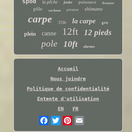
spod
la pêche
puissance
feeder
livraison
shimano
pôle
preston
carbone
carpe
la carpe
35lb
gris
12ft
12 pieds
canne
plein
pole
10ft
alarmes
Accueil
Nous joindre
Politique de confidentialité
Entente d'utilisation
EN
FR