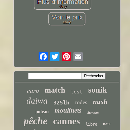
sonik
carp
match
test
daiwa
nash
rodes
325lb
moulinets
poteau
drennan
pêche
cannes
libre
noir