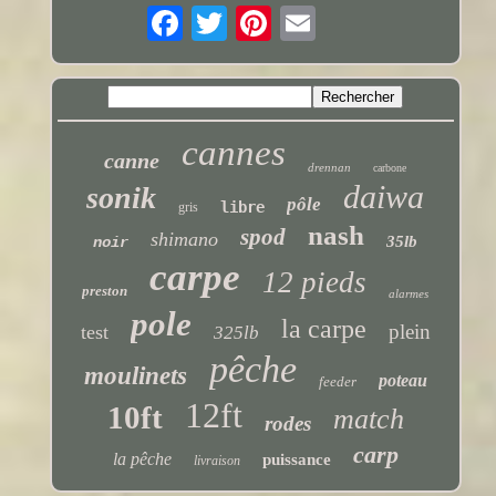
cannes
canne
drennan
carbone
daiwa
sonik
pôle
libre
gris
nash
spod
shimano
35lb
noir
carpe
12 pieds
preston
alarmes
pole
la carpe
plein
test
325lb
pêche
moulinets
poteau
feeder
12ft
10ft
match
rodes
carp
la pêche
puissance
livraison