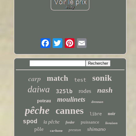
sonik
carp
match
test
daiwa
nash
rodes
325lb
moulinets
poteau
drennan
pêche
cannes
libre
noir
spod
la pêche
puissance
feeder
livraison
shimano
pôle
preston
carbone