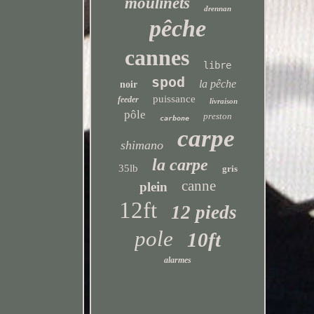
moulinets
drennan
pêche
cannes
libre
spod
la pêche
noir
puissance
feeder
livraison
pôle
preston
carbone
carpe
shimano
la carpe
35lb
gris
canne
plein
12ft
12 pieds
pole
10ft
alarmes