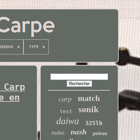
MARQUE
TYPE
 Carp
e en
carp
match
sonik
test
daiwa
325lb
nash
rodes
poteau