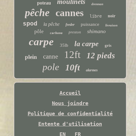
moulinets
poteau
drennan
pêche
cannes
libre
noir
spod
la pêche
puissance
feeder
livraison
shimano
pôle
preston
carbone
carpe
la carpe
35lb
gris
12ft
12 pieds
canne
plein
pole
10ft
alarmes
Accueil
Nous joindre
Politique de confidentialité
Entente d'utilisation
EN
FR