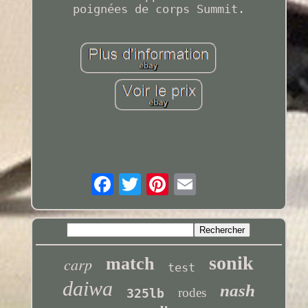
poignées de corps Summit.
sonik
carp
match
test
daiwa
nash
rodes
325lb