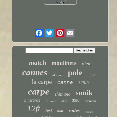
match
moulinets
plein
cannes
pole
preston
alarmes
la carpe
canne
325lb
carpe
sonik
shimano
puissance
35lb
gris
livraison
drennan
12ft
rodes
test
noir
carbone