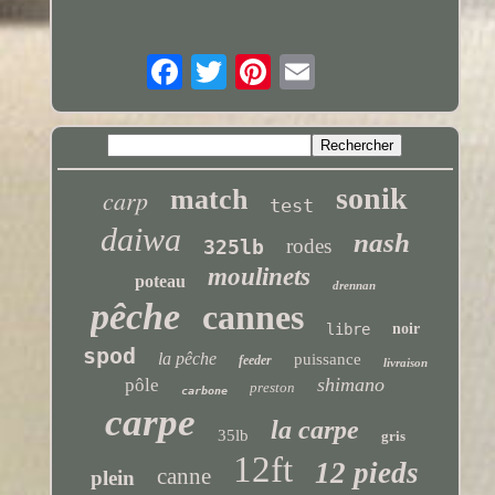
sonik
carp
match
test
daiwa
nash
rodes
325lb
moulinets
poteau
drennan
pêche
cannes
libre
noir
spod
la pêche
puissance
feeder
livraison
shimano
pôle
preston
carbone
carpe
la carpe
35lb
gris
12ft
12 pieds
canne
plein