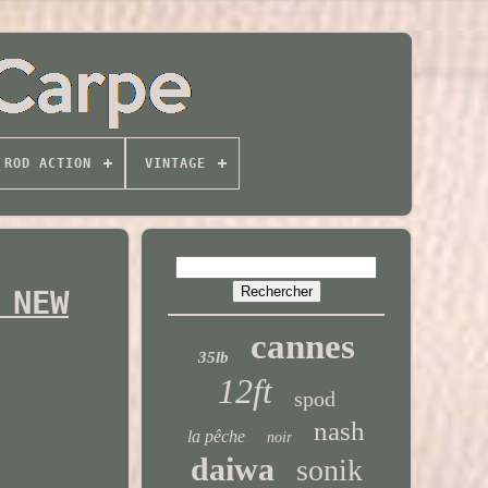
ROD ACTION
VINTAGE
 NEW
cannes
35lb
12ft
spod
nash
la pêche
noir
daiwa
sonik