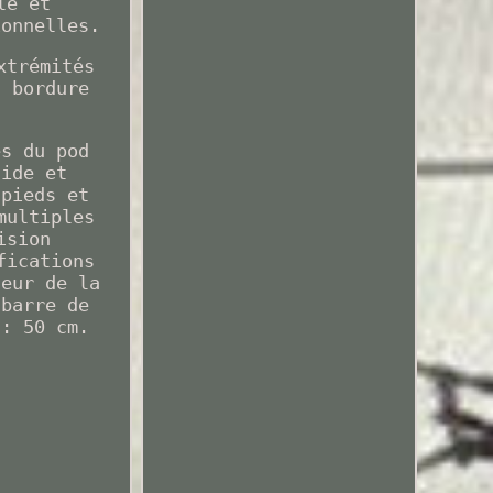
le et
ionnelles.
xtrémités
n bordure
és du pod
lide et
 pieds et
multiples
ision
fications
teur de la
 barre de
 : 50 cm.