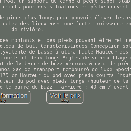
d Pod, un support de canne à pêche super stab
 courts pour des situations de pêche convent
de pieds plus longs pour pouvoir élever les e
rochez des lieux avec une forte croissance e
de rivière.
des montants et des pieds pouvant être retir
oteau de but. Caractéristiques Conception so
lyvalente de basse à ultra haute Hauteur des
 courts et deux longs Angles de verrouillage 
nt de la barre de buzz Verrous à came de préc
nnes Sac de transport rembourré de luxe Spéci
175 cm Hauteur du pod avec pieds courts (hau
uteur du pod avec pieds longs (hauteur de la
e la barre de buzz - arrière : 40 cm / avant