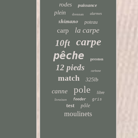
rodes
puissance
plein
alarmes
drennan
shimano
poteau
la carpe
carp
carpe
10ft
pêche
preston
12 pieds
carbone
match
325lb
pole
canne
libre
gris
feeder
livraison
test
pôle
moulinets