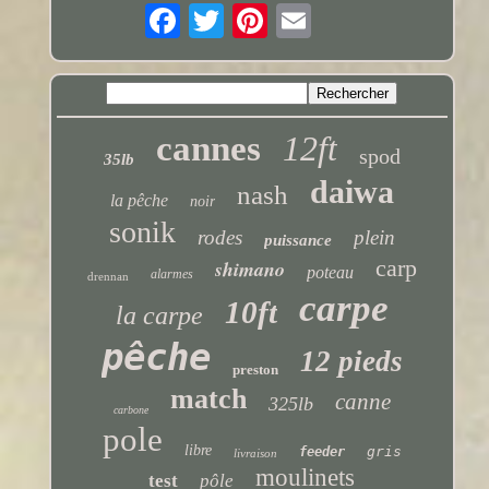
cannes
12ft
spod
35lb
daiwa
nash
la pêche
noir
sonik
rodes
plein
puissance
carp
shimano
poteau
alarmes
drennan
carpe
10ft
la carpe
pêche
12 pieds
preston
match
canne
325lb
carbone
pole
libre
gris
feeder
livraison
moulinets
test
pôle