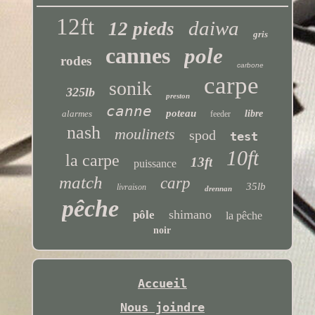
12ft
daiwa
12 pieds
gris
cannes
pole
rodes
carbone
carpe
sonik
325lb
preston
canne
poteau
alarmes
libre
feeder
nash
moulinets
spod
test
10ft
la carpe
13ft
puissance
match
carp
35lb
livraison
drennan
pêche
shimano
pôle
la pêche
noir
Accueil
Nous joindre