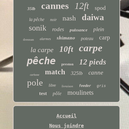
cannes
12ft
spod
35lb
daiwa
nash
la pêche
noir
sonik
rodes
plein
puissance
carp
shimano
poteau
alarmes
drennan
carpe
10ft
la carpe
pêche
12 pieds
preston
match
canne
325lb
carbone
pole
libre
gris
feeder
livraison
moulinets
test
pôle
Accueil
Nous joindre