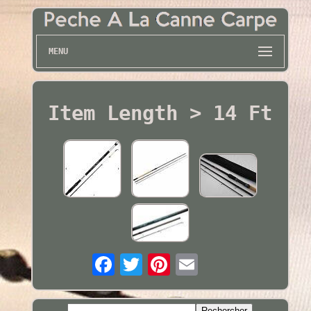
MENU
Item Length > 14 Ft