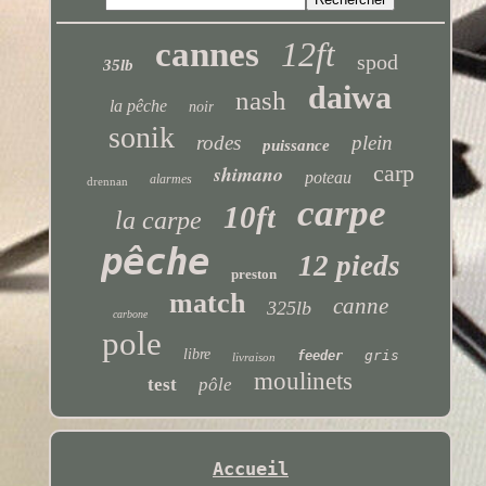
cannes
12ft
spod
35lb
daiwa
nash
la pêche
noir
sonik
rodes
plein
puissance
carp
shimano
poteau
alarmes
drennan
carpe
10ft
la carpe
pêche
12 pieds
preston
match
canne
325lb
carbone
pole
libre
gris
feeder
livraison
moulinets
test
pôle
Accueil