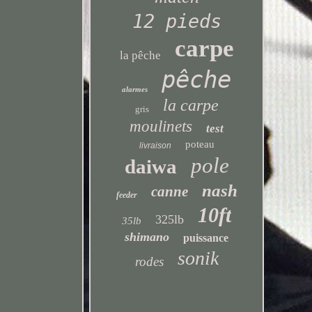
12 pieds
carpe
la pêche
pêche
alarmes
la carpe
gris
moulinets
test
poteau
livraison
pole
daiwa
nash
canne
feeder
10ft
325lb
35lb
shimano
puissance
sonik
rodes