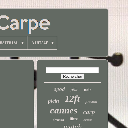
MATERIAL
VINTAGE
spod
pôle
noir
12ft
plein
preston
cannes
carp
libre
drennan
carbone
match