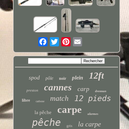
12ft
spod
plein
pôle
noir
cannes
carp
preston
drennan
12 pieds
match
libre
carbone
carpe
la pêche
alarmes
pêche
la carpe
gris