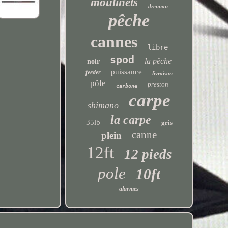
moulinets
drennan
pêche
cannes
libre
spod
la pêche
noir
puissance
feeder
livraison
pôle
preston
carbone
carpe
shimano
la carpe
35lb
gris
canne
plein
12ft
12 pieds
pole
10ft
alarmes