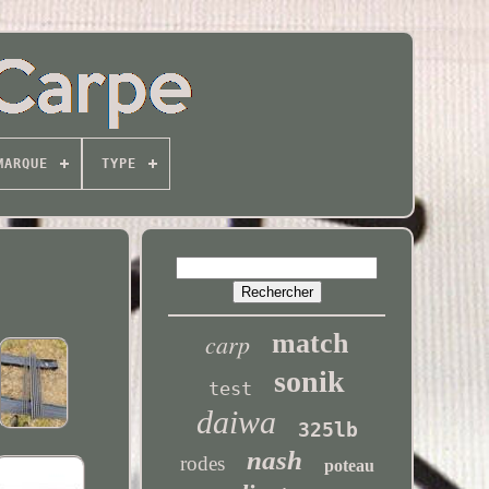
MARQUE
TYPE
carp
match
sonik
test
daiwa
325lb
nash
rodes
poteau