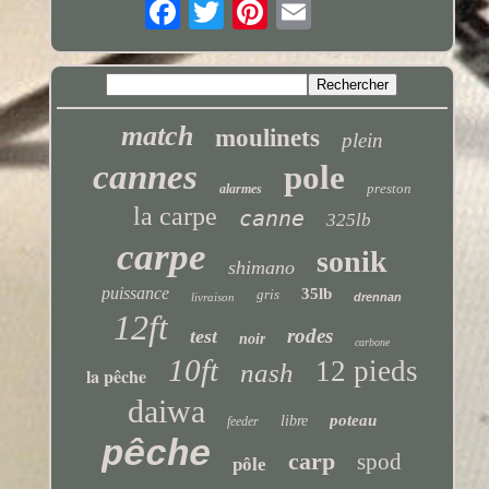
match
moulinets
plein
cannes
pole
preston
alarmes
la carpe
canne
325lb
carpe
sonik
shimano
puissance
35lb
gris
livraison
drennan
12ft
rodes
test
noir
carbone
10ft
12 pieds
nash
la pêche
daiwa
poteau
libre
feeder
pêche
carp
spod
pôle