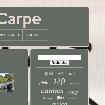
MATERIAL
VINTAGE
spod
pôle
noir
12ft
plein
preston
cannes
carp
libre
drennan
carbone
match