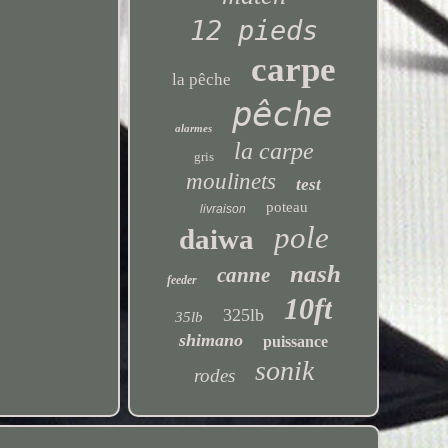
12 pieds
carpe
la pêche
pêche
alarmes
la carpe
gris
moulinets
test
poteau
livraison
pole
daiwa
nash
canne
feeder
10ft
325lb
35lb
shimano
puissance
sonik
rodes